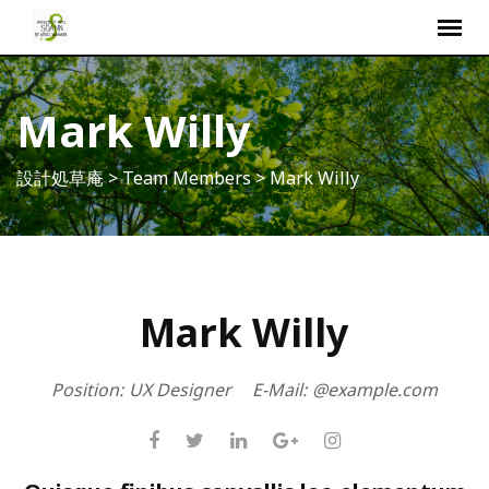
S
k
i
p
Mark Willy
t
o
設計処草庵
>
Team Members
>
Mark Willy
c
o
n
t
e
Mark Willy
n
t
Position:
UX Designer
E-Mail:
@example.com